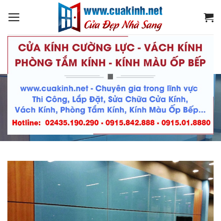
Skip
to
content
HOME
/
KÍNH MÀU ỐP BẾP
/
KÍNH MÀU ỐP
SHOWROOM