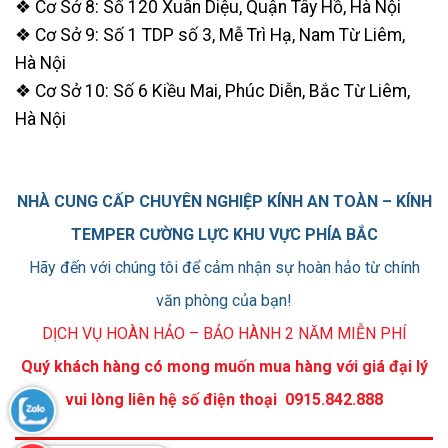
❖ Cơ Sở 8: Số 120 Xuân Diệu, Quận Tây Hồ, Hà Nội
❖ Cơ Sở 9: Số 1 TDP số 3, Mễ Trì Hạ, Nam Từ Liêm,
Hà Nội
❖ Cơ Sở 10: Số 6 Kiều Mai, Phúc Diễn, Bắc Từ Liêm,
Hà Nội
NHÀ CUNG CẤP CHUYÊN NGHIỆP KÍNH AN TOÀN – KÍNH
TEMPER CƯỜNG LỰC KHU VỰC PHÍA BẮC
Hãy đến với chúng tôi để cảm nhận sự hoàn hảo từ chính
văn phòng của bạn!
DỊCH VỤ HOÀN HẢO – BẢO HÀNH 2 NĂM MIỄN PHÍ
Quý khách hàng có mong muốn mua hàng với giá đại lý
vui lòng liên hệ số điện thoại 0915.842.888