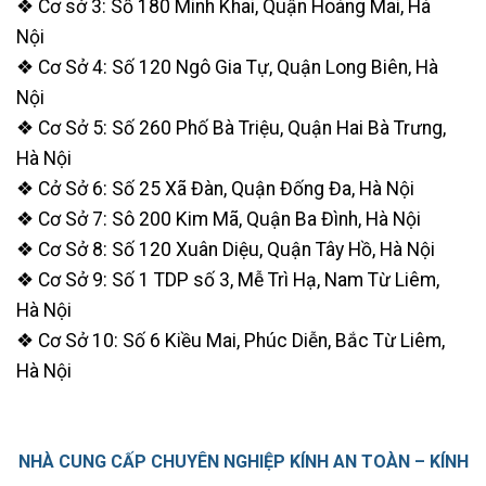
❖ Cơ sở 3: Số 180 Minh Khai, Quận Hoàng Mai, Hà
Nội
❖ Cơ Sở 4: Số 120 Ngô Gia Tự, Quận Long Biên, Hà
Nội
❖ Cơ Sở 5: Số 260 Phố Bà Triệu, Quận Hai Bà Trưng,
Hà Nội
❖ Cở Sở 6: Số 25 Xã Đàn, Quận Đống Đa, Hà Nội
❖ Cơ Sở 7: Sô 200 Kim Mã, Quận Ba Đình, Hà Nội
❖ Cơ Sở 8: Số 120 Xuân Diệu, Quận Tây Hồ, Hà Nội
❖ Cơ Sở 9: Số 1 TDP số 3, Mễ Trì Hạ, Nam Từ Liêm,
Hà Nội
❖ Cơ Sở 10: Số 6 Kiều Mai, Phúc Diễn, Bắc Từ Liêm,
Hà Nội
NHÀ CUNG CẤP CHUYÊN NGHIỆP KÍNH AN TOÀN – KÍNH