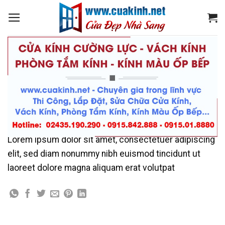
Skip
to
content
Design
AWESOME PENCIL POSTER
Lorem ipsum dolor sit amet, consectetuer adipiscing
elit, sed diam nonummy nibh euismod tincidunt ut
laoreet dolore magna aliquam erat volutpat